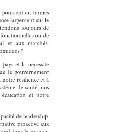
7 pourcent en termes
pose largement sur le
ttendons toujours de
sfonctionnelles ou de
ital et aux marchés.
onomiques ?
 pays et la nécessité
 que le gouvernement
 notre résilience et à
système de santé, nos
re éducation et notre
apacité de leadership.
rnative proactive aux
tral dans la mise en