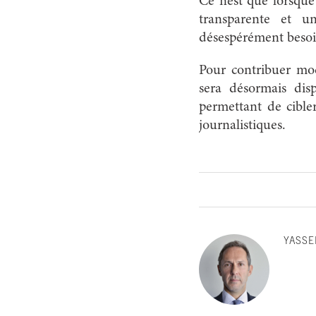
Ce n’est que lorsque
transparente et u
désespérément besoi
Pour contribuer mod
sera désormais dis
permettant de cibler
journalistiques.
YASSE