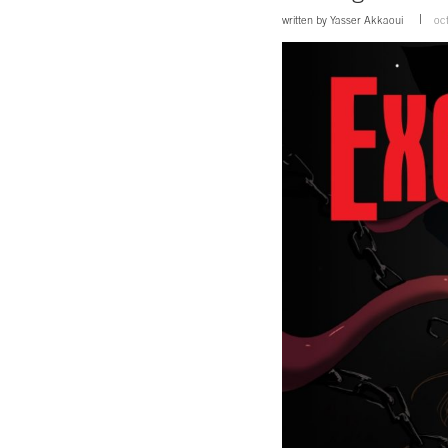
written by
Yasser Akkaoui
oc