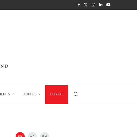
MENTS
JOIN US
DONATE
FR
AR
EN