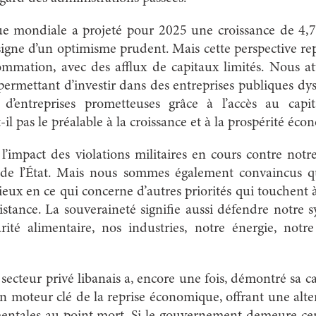
ue mondiale a projeté pour 2025 une croissance de 4,
 signe d’un optimisme prudent. Mais cette perspective re
ommation, avec des afflux de capitaux limités. Nous a
permettant d’investir dans des entreprises publiques dy
l d’entreprises prometteuses grâce à l’accès au cap
t-il pas le préalable à la croissance et à la prospérité éc
’impact des violations militaires en cours contre notre
té de l’État. Mais nous sommes également convaincus
mieux en ce qui concerne d’autres priorités qui touchent à
tance. La souveraineté signifie aussi défendre notre 
urité alimentaire, nos industries, notre énergie, not
 secteur privé libanais a, encore une fois, démontré sa c
 moteur clé de la reprise économique, offrant une alte
ntales au point mort. Si le gouvernement demeure cen