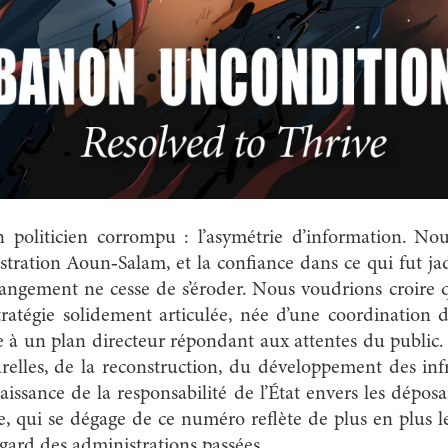
un politicien corrompu : l’asymétrie d’information. 
stration Aoun‑Salam, et la confiance dans ce qui fut 
changement ne cesse de s’éroder. Nous voudrions croire
tratégie solidement articulée, née d’une coordination 
e à un plan directeur répondant aux attentes du public. U
relles, de la reconstruction, du développement des infr
aissance de la responsabilité de l’État envers les déposa
ue, qui se dégage de ce numéro reflète de plus en plus l
égard des administrations passées.